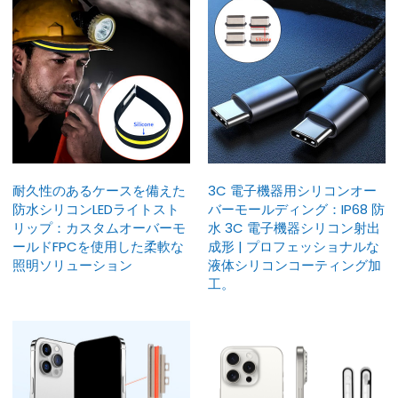
耐久性のあるケースを備えた
3C 電子機器用シリコンオー
防水シリコンLEDライトスト
バーモールディング：IP68 防
リップ：カスタムオーバーモ
水 3C 電子機器シリコン射出
ールドFPCを使用した柔軟な
成形 | プロフェッショナルな
照明ソリューション
液体シリコンコーティング加
工。