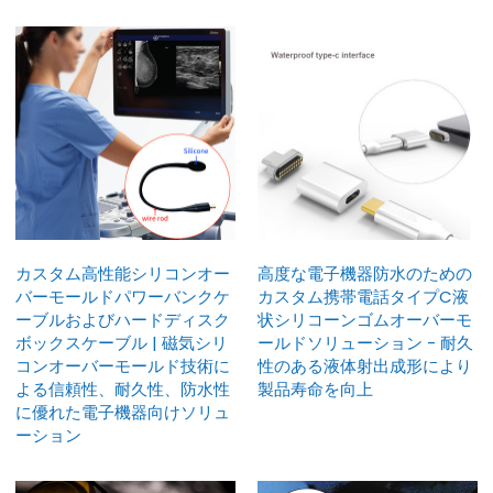
カスタム高性能シリコンオー
高度な電子機器防水のための
バーモールドパワーバンクケ
カスタム携帯電話タイプC液
ーブルおよびハードディスク
状シリコーンゴムオーバーモ
ボックスケーブル | 磁気シリ
ールドソリューション - 耐久
コンオーバーモールド技術に
性のある液体射出成形により
よる信頼性、耐久性、防水性
製品寿命を向上
に優れた電子機器向けソリュ
ーション