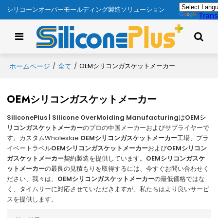
シリコーンオーバーモールディング製造ソリューション
Trans
ホームページ
全て
/
/
OEMシリコンガスケットメーカー
OEMシリコンガスケットメーカー
SiliconePlus | Silicone OverMolding Manufacturing
は
OEMシ
リコンガスケットメーカー
のプロの中国メーカーおよびサプライヤーで
す。カスタムWholeslae
OEMシリコンガスケットメーカー
工場、プラ
イベートラベル
OEMシリコンガスケットメーカー
および
OEMシリコン
ガスケットメーカー
契約製造を提供しています。
OEMシリコンガスケ
ットメーカー
の最良の見積もりを取得するには、今すぐお問い合わせく
ださい、我々は、
OEMシリコンガスケットメーカー
の最低価格ではな
く、タイムリーに対応させていただきますが、私たちはより良いサービ
スを提供します。