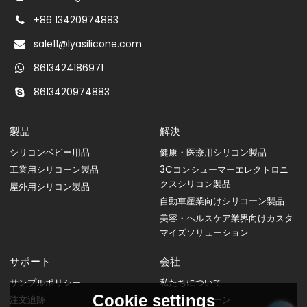
+86 13420974883
sale11@lyasilicone.com
8613424186971
8613420974883
製品
解決
シリコンベビー用品
健康・医療用シリコン製品
工業用シリコーン製品
3Cコンシューマーエレクトロニ
クスシリコン製品
屋外用シリコン製品
自動車産業向けシリコーン製品
美容・ヘルスケア業界向けカスタ
マイズソリューション
サポート
会社
サンプルポリシー
私たちについて
Cookie settings
注文追跡
サプライチェーン