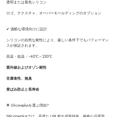
透明または着色シリコン
ロゴ、テクスチャ、オーバーモールディングのオプション
✔ 過酷な環境向けに設計
シリコンの自然な耐性により、厳しい条件下でもパフォーマン
スが保証されます。
高温・低温：-40℃～230℃
紫外線およびオゾン耐性
非腐食性、無臭
黄ばみ防止と長寿命
🌟
Siliconeplus
を選ぶ理由?
Siliconeplus
では、高度な LSR 射出成形技術、厳格な品質管