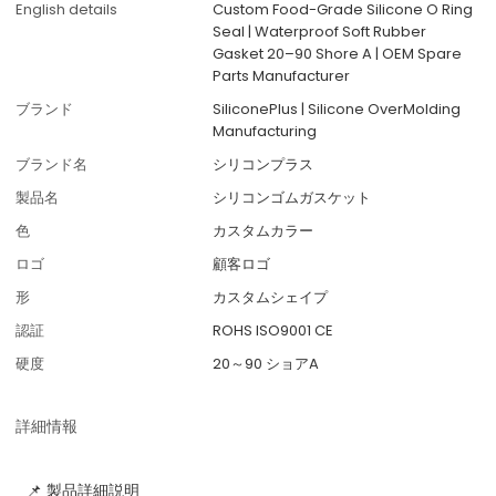
English details
Custom Food-Grade Silicone O Ring
Seal | Waterproof Soft Rubber
Gasket 20–90 Shore A | OEM Spare
Parts Manufacturer
ブランド
SiliconePlus | Silicone OverMolding
Manufacturing
ブランド名
シリコンプラス
製品名
シリコンゴムガスケット
色
カスタムカラー
ロゴ
顧客ロゴ
形
カスタムシェイプ
認証
ROHS ISO9001 CE
硬度
20～90 ショアA
詳細情報
📌 製品詳細説明