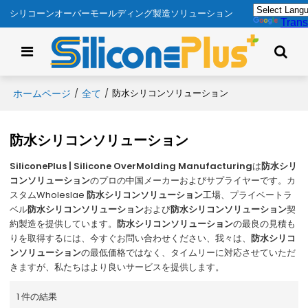
シリコーンオーバーモールディング製造ソリューション
Trans
ホームページ
全て
/
/
防水シリコンソリューション
防水シリコンソリューション
SiliconePlus | Silicone OverMolding Manufacturing
は
防水シリ
コンソリューション
のプロの中国メーカーおよびサプライヤーです。カ
スタムWholeslae
防水シリコンソリューション
工場、プライベートラ
ベル
防水シリコンソリューション
および
防水シリコンソリューション
契
約製造を提供しています。
防水シリコンソリューション
の最良の見積も
りを取得するには、今すぐお問い合わせください、我々は、
防水シリコ
ンソリューション
の最低価格ではなく、タイムリーに対応させていただ
きますが、私たちはより良いサービスを提供します。
1 件の結果