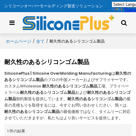
シリコーンオーバーモールディング製造ソリューション
Trans
ホームページ
全て
/
/
耐久性のあるシリコンゴム製品
耐久性のあるシリコンゴム製品
SiliconePlus | Silicone OverMolding Manufacturing
は
耐久性の
あるシリコンゴム製品
のプロの中国メーカーおよびサプライヤーです。
カスタムWholeslae
耐久性のあるシリコンゴム製品
工場、プライベー
トラベル
耐久性のあるシリコンゴム製品
および
耐久性のあるシリコンゴ
ム製品
契約製造を提供しています。
耐久性のあるシリコンゴム製品
の最
良の見積もりを取得するには、今すぐお問い合わせください、我々は、
耐久性のあるシリコンゴム製品
の最低価格ではなく、タイムリーに対応
させていただきますが、私たちはより良いサービスを提供します。
1 件の結果