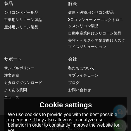
製品
解決
シリコンベビー用品
健康・医療用シリコン製品
工業用シリコーン製品
3Cコンシューマーエレクトロニ
クスシリコン製品
屋外用シリコン製品
自動車産業向けシリコーン製品
美容・ヘルスケア業界向けカスタ
マイズソリューション
サポート
会社
サンプルポリシー
私たちについて
注文追跡
サプライチェーン
カタログダウンロード
ブログ
よくある質問
お問い合わせ
ニュース
Cookie settings
We use cookies to provide you with the best possible
experience. They also allow us to analyze user
Copyright © 2026
Shenzhen Liyongan Silicone Rubber Products Co.
behavior in order to constantly improve the website for
Support By
BEE Cloud
you.