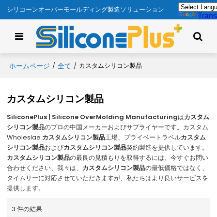
シリコーンオーバーモールディング製造ソリューション
Trans
ホームページ
全て
/
/
カスタムシリコン製品
カスタムシリコン製品
SiliconePlus | Silicone OverMolding Manufacturing
は
カスタム
シリコン製品
のプロの中国メーカーおよびサプライヤーです。カスタム
Wholeslae
カスタムシリコン製品
工場、プライベートラベル
カスタム
シリコン製品
および
カスタムシリコン製品
契約製造を提供しています。
カスタムシリコン製品
の最良の見積もりを取得するには、今すぐお問い
合わせください、我々は、
カスタムシリコン製品
の最低価格ではなく、
タイムリーに対応させていただきますが、私たちはより良いサービスを
提供します。
3 件の結果