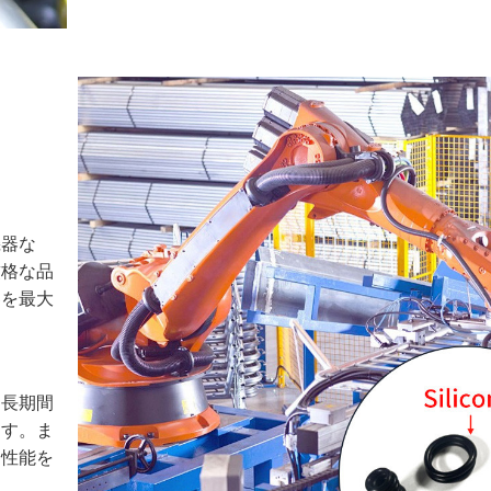
機器な
厳格な品
器を最大
を長期間
ます。ま
た性能を