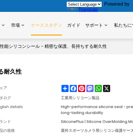
Powered by
Translate
力
市場
ケーススタディ
ガイド
サポート
私たちに
性能シリコンシール - 精密な保護、長持ちする耐久性
る耐久性
Share
Facebook
Pinterest
Mastodon
WhatsApp
X
ェア
タログ
工業用シリコーン製品
glish details
High-performance silicone seal - pre
long-lasting durability
ランド
SiliconePlus | Silicone OverMolding M
品の規格
屋外スポーツカメラ用シリコン保護ケー