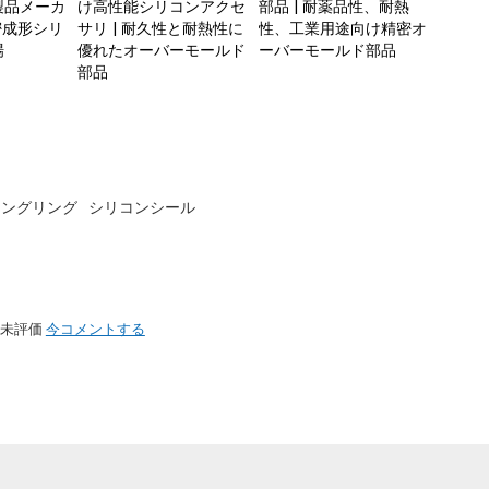
製品メーカ
け高性能シリコンアクセ
部品 | 耐薬品性、耐熱
密成形シリ
サリ | 耐久性と耐熱性に
性、工業用途向け精密オ
場
優れたオーバーモールド
ーバーモールド部品
部品
リングリング
シリコンシール
未評価
今コメントする