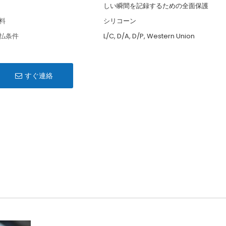
しい瞬間を記録するための全面保護
料
シリコーン
払条件
L/C, D/A, D/P, Western Union
すぐ連絡