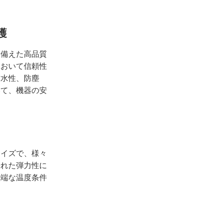
護
を備えた高品質
において信頼性
防水性、防塵
いて、機器の安
サイズで、様々
優れた弾力性に
極端な温度条件