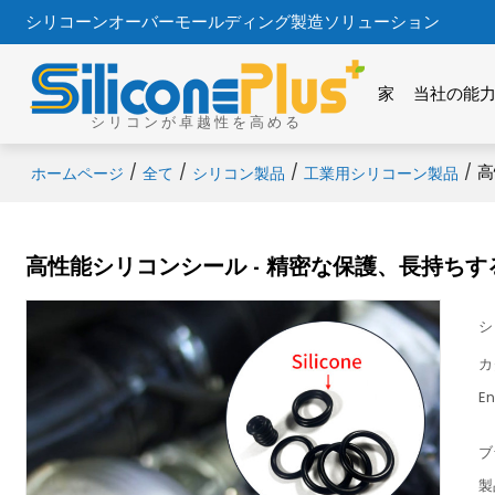
シリコーンオーバーモールディング製造ソリューション
家
当社の能
シリコンが卓越性を高める
/
/
/
/
高
ホームページ
全て
シリコン製品
工業用シリコーン製品
高性能シリコンシール - 精密な保護、長持ちす
シ
カ
En
ブ
製