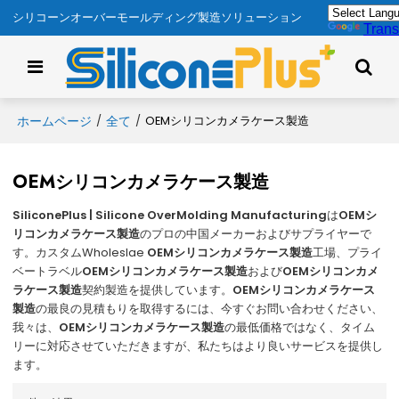
シリコーンオーバーモールディング製造ソリューション
Trans
ホームページ
全て
/
/
OEMシリコンカメラケース製造
OEMシリコンカメラケース製造
SiliconePlus | Silicone OverMolding Manufacturing
は
OEMシ
リコンカメラケース製造
のプロの中国メーカーおよびサプライヤーで
す。カスタムWholeslae
OEMシリコンカメラケース製造
工場、プライ
ベートラベル
OEMシリコンカメラケース製造
および
OEMシリコンカメ
ラケース製造
契約製造を提供しています。
OEMシリコンカメラケース
製造
の最良の見積もりを取得するには、今すぐお問い合わせください、
我々は、
OEMシリコンカメラケース製造
の最低価格ではなく、タイム
リーに対応させていただきますが、私たちはより良いサービスを提供し
ます。