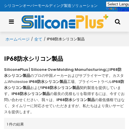
シリコーンオーバーモールディング製造ソリューション
Trans
ホームページ
全て
/
/
IP68防水シリコン製品
IP68防水シリコン製品
SiliconePlus | Silicone OverMolding Manufacturing
は
IP68防
水シリコン製品
のプロの中国メーカーおよびサプライヤーです。カスタ
ムWholeslae
IP68防水シリコン製品
工場、プライベートラベル
IP68防
水シリコン製品
および
IP68防水シリコン製品
契約製造を提供していま
す。
IP68防水シリコン製品
の最良の見積もりを取得するには、今すぐお
問い合わせください、我々は、
IP68防水シリコン製品
の最低価格ではな
く、タイムリーに対応させていただきますが、私たちはより良いサービ
スを提供します。
1 件の結果