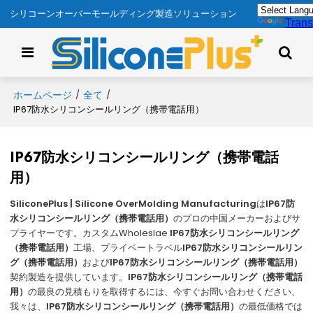
シリコーンオーバーモールディング製造ソリューション
Trans
ホームページ
全て
/
/
IP67防水シリコンシールリング（携帯電話用）
IP67防水シリコンシールリング（携帯電話
用）
SiliconePlus | Silicone OverMolding Manufacturing
は
IP67防
水シリコンシールリング（携帯電話用）
のプロの中国メーカーおよびサ
プライヤーです。カスタムWholeslae
IP67防水シリコンシールリング
（携帯電話用）
工場、プライベートラベル
IP67防水シリコンシールリン
グ（携帯電話用）
および
IP67防水シリコンシールリング（携帯電話用）
契約製造を提供しています。
IP67防水シリコンシールリング（携帯電話
用）
の最良の見積もりを取得するには、今すぐお問い合わせください、
我々は、
IP67防水シリコンシールリング（携帯電話用）
の最低価格では