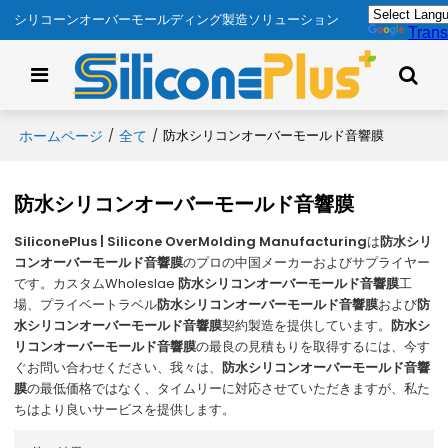
シリコーンオーバーモールディング製造ソリューション
Trans
ホームページ
全て
/
/
防水シリコンオーバーモールド音響膜
防水シリコンオーバーモールド音響膜
SiliconePlus | Silicone OverMolding Manufacturing
は
防水シリ
コンオーバーモールド音響膜
のプロの中国メーカーおよびサプライヤー
です。カスタムWholeslae
防水シリコンオーバーモールド音響膜
工
場、プライベートラベル
防水シリコンオーバーモールド音響膜
および
防
水シリコンオーバーモールド音響膜
契約製造を提供しています。
防水シ
リコンオーバーモールド音響膜
の最良の見積もりを取得するには、今す
ぐお問い合わせください、我々は、
防水シリコンオーバーモールド音響
膜
の最低価格ではなく、タイムリーに対応させていただきますが、私た
ちはより良いサービスを提供します。