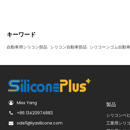
門としています。当社のシリコーンオーバーモールデ
ィングプロセスでは、シリコーンと金属、プラスチッ
ク、FPCなどの材料を融合させ、耐久性と高性能を兼
ね備えた自動車部品を製造します。温度に敏感な環境
や高応力環境など、自動車業界の厳しい基準を満たす
ように設計された当社の製品は、長期的な性能と信頼
キーワード
性を保証します。
自動車用シリコン部品
シリコン自動車部品
シリコーンゴム自動
Miss Yang
製品
+86 13420974883
シリコンベ
sale11@lyasilicone.com
工業用シリ