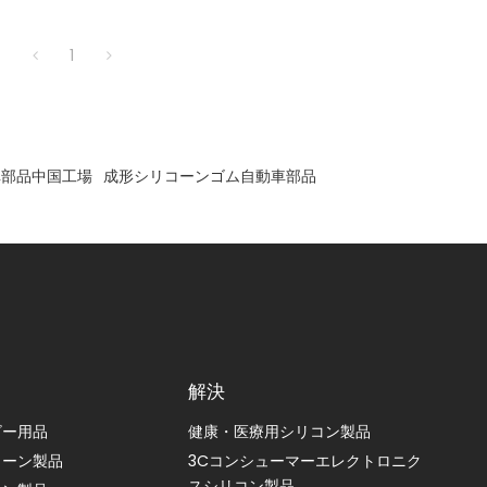
1
車部品中国工場
成形シリコーンゴム自動車部品
解決
ビー用品
健康・医療用シリコン製品
コーン製品
3Cコンシューマーエレクトロニク
スシリコン製品