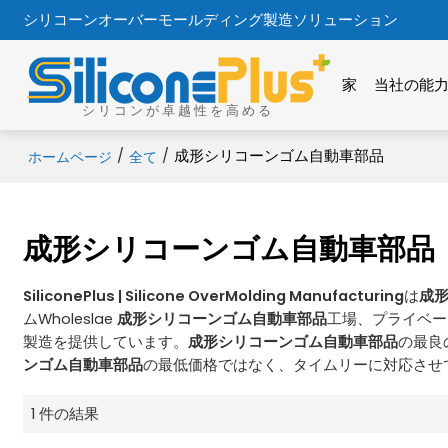
シリコーンオーバーモールディング製造ソリューション
家
当社の能
シリコンが卓越性を高める
/
/
成形シリコーンゴム自動車部品
ホームページ
全て
成形シリコーンゴム自動車部品
SiliconePlus | Silicone OverMolding Manufacturing
は
成
ムWholeslae
成形シリコーンゴム自動車部品
工場、プライベー
製造を提供しています。
成形シリコーンゴム自動車部品
の最良
ンゴム自動車部品
の最低価格ではなく、タイムリーに対応させ
1 件の結果