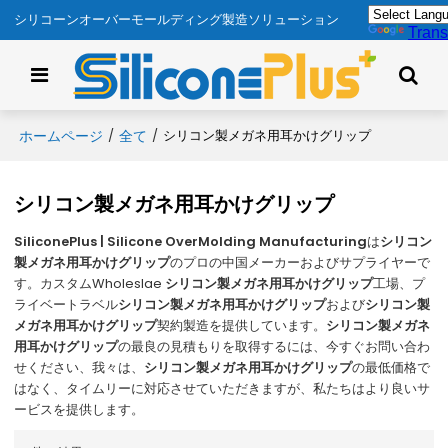
シリコーンオーバーモールディング製造ソリューション
Trans
ホームページ
全て
/
/
シリコン製メガネ用耳かけグリップ
シリコン製メガネ用耳かけグリップ
SiliconePlus | Silicone OverMolding Manufacturing
は
シリコン
製メガネ用耳かけグリップ
のプロの中国メーカーおよびサプライヤーで
す。カスタムWholeslae
シリコン製メガネ用耳かけグリップ
工場、プ
ライベートラベル
シリコン製メガネ用耳かけグリップ
および
シリコン製
メガネ用耳かけグリップ
契約製造を提供しています。
シリコン製メガネ
用耳かけグリップ
の最良の見積もりを取得するには、今すぐお問い合わ
せください、我々は、
シリコン製メガネ用耳かけグリップ
の最低価格で
はなく、タイムリーに対応させていただきますが、私たちはより良いサ
ービスを提供します。