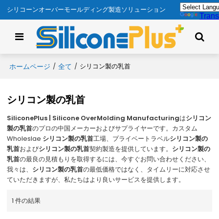
シリコーンオーバーモールディング製造ソリューション
Trans
ホームページ
全て
/
/
シリコン製の乳首
シリコン製の乳首
SiliconePlus | Silicone OverMolding Manufacturing
は
シリコン
製の乳首
のプロの中国メーカーおよびサプライヤーです。カスタム
Wholeslae
シリコン製の乳首
工場、プライベートラベル
シリコン製の
乳首
および
シリコン製の乳首
契約製造を提供しています。
シリコン製の
乳首
の最良の見積もりを取得するには、今すぐお問い合わせください、
我々は、
シリコン製の乳首
の最低価格ではなく、タイムリーに対応させ
ていただきますが、私たちはより良いサービスを提供します。
1 件の結果