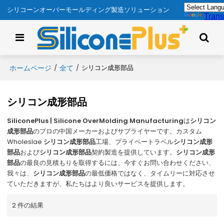
シリコーンオーバーモールディング製造ソリューション
Trans
ホームページ
全て
/
/
シリコン成形部品
シリコン成形部品
SiliconePlus | Silicone OverMolding Manufacturing
は
シリコン
成形部品
のプロの中国メーカーおよびサプライヤーです。カスタム
Wholeslae
シリコン成形部品
工場、プライベートラベル
シリコン成形
部品
および
シリコン成形部品
契約製造を提供しています。
シリコン成形
部品
の最良の見積もりを取得するには、今すぐお問い合わせください、
我々は、
シリコン成形部品
の最低価格ではなく、タイムリーに対応させ
ていただきますが、私たちはより良いサービスを提供します。
2 件の結果