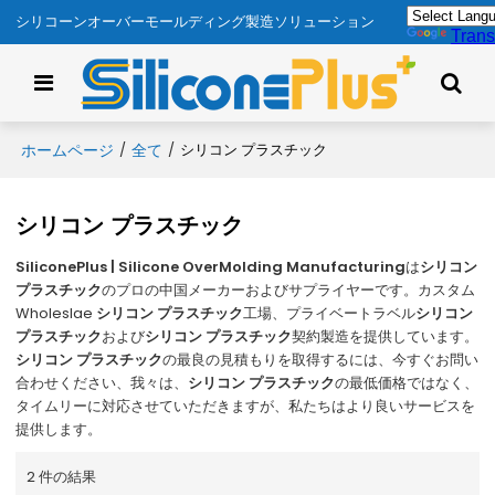
シリコーンオーバーモールディング製造ソリューション
Trans
ホームページ
全て
/
/
シリコン プラスチック
シリコン プラスチック
SiliconePlus | Silicone OverMolding Manufacturing
は
シリコン
プラスチック
のプロの中国メーカーおよびサプライヤーです。カスタム
Wholeslae
シリコン プラスチック
工場、プライベートラベル
シリコン
プラスチック
および
シリコン プラスチック
契約製造を提供しています。
シリコン プラスチック
の最良の見積もりを取得するには、今すぐお問い
合わせください、我々は、
シリコン プラスチック
の最低価格ではなく、
タイムリーに対応させていただきますが、私たちはより良いサービスを
提供します。
2 件の結果