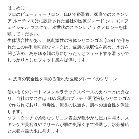
はじめに:
プロのビューティーサロン、LED 治療装置、家庭でのスキンケ
ア ルーチン向けに設計された当社の医療グレード シリコン フ
ェイシャル マスクで、次世代のスキンケア テクノロジーを体
験してください。
生体適合性があり、低刺激性の液体シリコンゴム (LSR) で作ら
れたこの再利用可能なマスクは、皮膚の吸収性を高め、水分を
閉じ込め、あらゆる顔の形にぴったりとフィットする滑らかで
しっかりとしたフィット感を提供します。
🔹 皮膚の安全性を高める優れた医療グレードのシリコン
使い捨てのシートマスクやラテックスベースのカバーとは異な
り、当社のマスクは FDA 承認のプラチナ硬化液状シリコンゴム
で作られており、無毒性、無臭の快適さ、肌への適合性を保証
します。
ソフトタッチで柔軟なシリコン表面が穏やかな圧力を与え、ス
キンケア美容液やクリームが肌の奥深くまで浸透し、水分補給
と栄養を最大限に与えます。