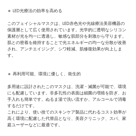
🔹 LED光療法の効率を高める
このフェイシャルマスクは、LED赤色光や光線療法美容機器の
保護層として広く使用されています。光学的に透明なシリコン
素材が光を均一に透過し、敏感な肌部分を刺激から守ります。
肌との密着を維持することで光エネルギーの均一な分散が改善
され、アンチエイジング、シワ軽減、肌修復効果が向上しま
す。
🔹 再利用可能、環境に優しく、衛生的
多用途に設計されたこのマスクは、洗濯・滅菌が可能で、環境
にも配慮しています。非多孔性の表面は細菌の増殖を防ぎ、お
手入れも簡単です。ぬるま湯で洗い流すか、アルコールで消毒
するだけです。
これにより、使い捨てのスキンケア製品に代わるコスト効率が
高く環境に配慮した代替品となり、美容クリニック、スパ、家
庭ユーザーなどに最適です。