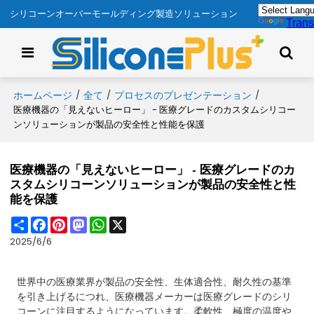
シリコーンオーバーモールディング製造ソリューション
Trans
ホームページ
全て
プロセスのプレゼンテーション
/
/
/
医療機器の「見えないヒーロー」 - 医療グレードのカスタムシリコー
ンソリューションが製品の安全性と性能を保護
医療機器の「見えないヒーロー」 - 医療グレードのカ
スタムシリコーンソリューションが製品の安全性と性
能を保護
Share
Facebook
Pinterest
Mastodon
WhatsApp
X
2025/6/6
世界中の医療業界が製品の安全性、生体適合性、耐久性の基準
を引き上げるにつれ、医療機器メーカーは医療グレードのシリ
コーンに注目するようになっています。柔軟性、極度の温度や