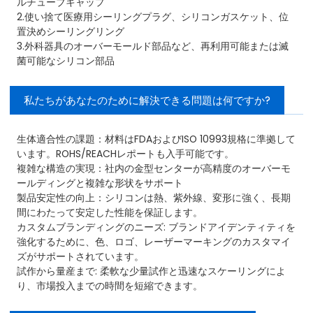
ルチューブキャップ
2.使い捨て医療用シーリングプラグ、シリコンガスケット、位
置決めシーリングリング
3.外科器具のオーバーモールド部品など、再利用可能または滅
菌可能なシリコン部品
私たちがあなたのために解決できる問題は何ですか?
生体適合性の課題：材料はFDAおよびISO 10993規格に準拠して
います。ROHS/REACHレポートも入手可能です。
複雑な構造の実現：社内の金型センターが高精度のオーバーモ
ールディングと複雑な形状をサポート
製品安定性の向上：シリコンは熱、紫外線、変形に強く、長期
間にわたって安定した性能を保証します。
カスタムブランディングのニーズ: ブランドアイデンティティを
強化するために、色、ロゴ、レーザーマーキングのカスタマイ
ズがサポートされています。
試作から量産まで: 柔軟な少量試作と迅速なスケーリングによ
り、市場投入までの時間を短縮できます。