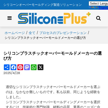
シリコーンオーバーモールディング製造ソリューション
Trans
ホームページ
全て
プロセスのプレゼンテーション
/
/
/
シリコンプラスチックオーバーモールドメーカーの選び方
シリコンプラスチックオーバーモールドメーカーの選
び方
Share
Facebook
Pinterest
Mastodon
WhatsApp
X
2025/4/28
適切なシリコンプラスチックオーバーモールドメーカーを選ぶ
のは、なかなか難しいものです。私も以前、同じような経験を
しました。
シリコンプラスチックオーバーモールディングメーカーを選択
するには、技術的な専門知識、材料の品質、業界のニーズに合