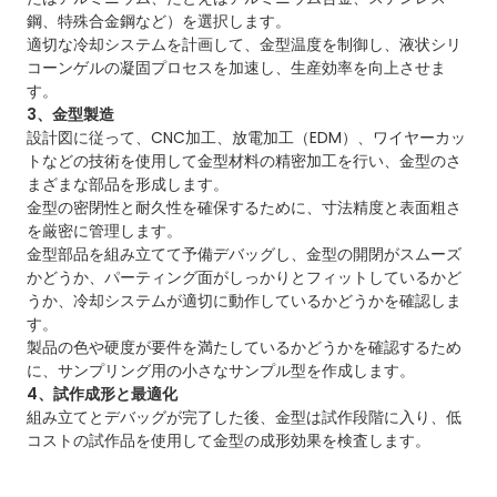
鋼、特殊合金鋼など）を選択します。
適切な冷却システムを計画して、金型温度を制御し、液状シリ
コーンゲルの凝固プロセスを加速し、生産効率を向上させま
す。
3、金型製造
設計図に従って、CNC加工、放電加工（EDM）、ワイヤーカッ
トなどの技術を使用して金型材料の精密加工を行い、金型のさ
まざまな部品を形成します。
金型の密閉性と耐久性を確保するために、寸法精度と表面粗さ
を厳密に管理します。
金型部品を組み立てて予備デバッグし、金型の開閉がスムーズ
かどうか、パーティング面がしっかりとフィットしているかど
うか、冷却システムが適切に動作しているかどうかを確認しま
す。
製品の色や硬度が要件を満たしているかどうかを確認するため
に、サンプリング用の小さなサンプル型を作成します。
4、試作成形と最適化
組み立てとデバッグが完了した後、金型は試作段階に入り、低
コストの試作品を使用して金型の成形効果を検査します。