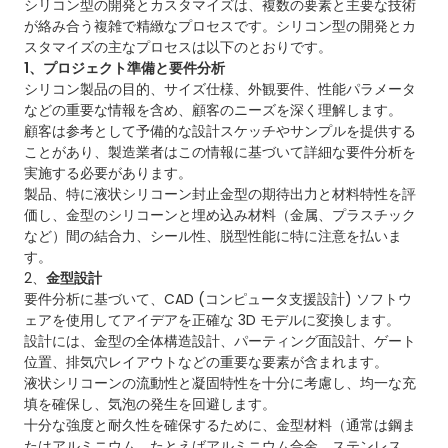
シリコン型の開発とカスタマイズは、複数の要素と主要な技術
が絡み合う複雑で精緻なプロセスです。シリコン型の開発とカ
スタマイズの主なプロセスは以下のとおりです。
1、プロジェクト準備と要件分析
シリコン製品の目的、サイズ仕様、外観要件、性能パラメータ
などの重要な情報を含め、顧客のニーズを深く理解します。
顧客は参考として予備的な設計スケッチやサンプルを提供する
ことがあり、製造業者はこの情報に基づいて詳細な要件分析を
実施する必要があります。
製品、特に液状シリコーン封止金型の期待出力と材料特性を評
価し、金型のシリコーンと埋め込み材料（金属、プラスチック
など）間の結合力、シール性、脱型性能に特に注意を払いま
す。
2、
金型設計
要件分析に基づいて、CAD (コンピュータ支援設計) ソフトウ
ェアを使用してアイデアを正確な 3D モデルに変換します。
設計には、金型の全体構造設計、パーティング面設計、ゲート
位置、排気穴レイアウトなどの重要な要素が含まれます。
液状シリコーンの流動性と凝固特性を十分に考慮し、均一な充
填を確保し、気泡の発生を回避します。
十分な強度と耐久性を確保するために、金型材料（通常は鋼ま
たはアルミニウム、たとえばアルミニウム合金、ステンレス