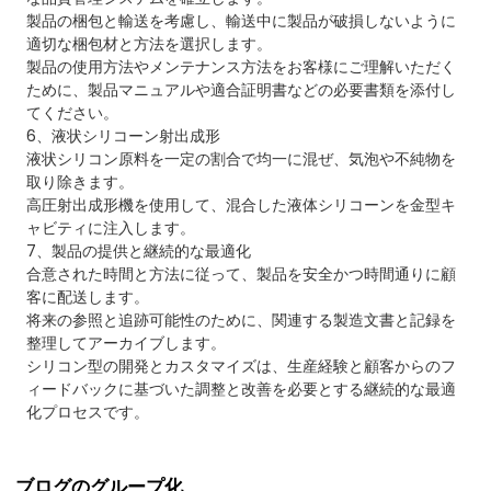
製品の梱包と輸送を考慮し、輸送中に製品が破損しないように
適切な梱包材と方法を選択します。
製品の使用方法やメンテナンス方法をお客様にご理解いただく
ために、製品マニュアルや適合証明書などの必要書類を添付し
てください。
6、液状シリコーン射出成形
液状シリコン原料を一定の割合で均一に混ぜ、気泡や不純物を
取り除きます。
高圧射出成形機を使用して、混合した液体シリコーンを金型キ
ャビティに注入します。
7、製品の提供と継続的な最適化
合意された時間と方法に従って、製品を安全かつ時間通りに顧
客に配送します。
将来の参照と追跡可能性のために、関連する製造文書と記録を
整理してアーカイブします。
シリコン型の開発とカスタマイズは、生産経験と顧客からのフ
ィードバックに基づいた調整と改善を必要とする継続的な最適
化プロセスです。
ブログのグループ化