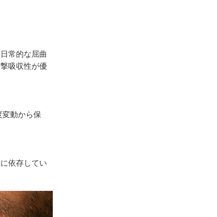
、日常的な屈曲
衝撃吸収性が優
度変動から保
性に依存してい