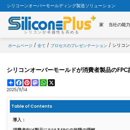
シリコーンオーバーモールディング製造ソリューション
家
当社の能
シリコンが卓越性を高める
/
/
/
シリコン
ホームページ
全て
プロセスのプレゼンテーション
シリコンオーバーモールドが消費者製品のFP
Share
Facebook
Pinterest
Mastodon
WhatsApp
X
2025/11/14
Table of Contents
導入：
消費者向け製品におけるFPCの故障の理解