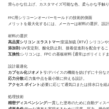
滑らかな仕上げ、カスタマイズ可能な色、柔らかな手触
FPC用シリコーンオーバーモールド
の技術的側面
メリットを最大化するには、メーカーは材料の選択、設
材料の選択
高品質シリコン エラストマー:
室温加硫 (RTV) シリコンや
添加剤:
UV安定剤、酸化防止剤、接着促進剤を配合する
互換性:
シリコンは、FPC の基板材料 (通常はポリイミ
設計最適化
カプセル化ジオメトリ:
デバイスの機能を妨げずに十分な
応力分散:
応力集中点を最小限に抑える設計。
アクセス ポイント:
必要に応じて通気口または排水口を組
処理技術
精密ディスペンシング:
一貫した塗布のために自動ディスペ
成形条件:
均一な塗布を実現するために温度、圧力、硬化