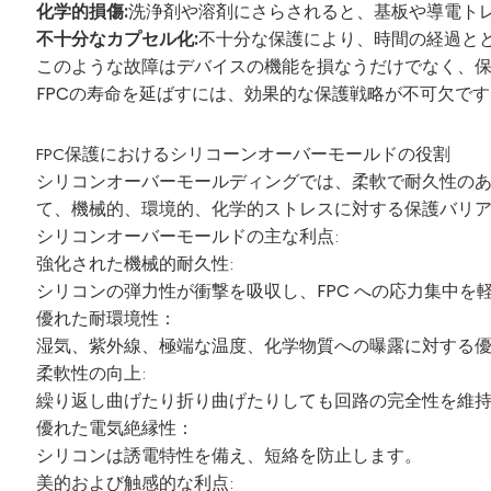
化学的損傷:
洗浄剤や溶剤にさらされると、基板や導電ト
不十分なカプセル化:
不十分な保護により、時間の経過と
このような故障はデバイスの機能を損なうだけでなく、
FPCの寿命を延ばすには、効果的な保護戦略が不可欠で
FPC保護におけるシリコーンオーバーモールドの役割
シリコンオーバーモールディングでは、柔軟で耐久性のある
て、機械的、環境的、化学的ストレスに対する保護バリ
シリコンオーバーモールドの主な利点:
強化された機械的耐久性:
シリコンの弾力性が衝撃を吸収し、FPC への応力集中を
優れた耐環境性：
湿気、紫外線、極端な温度、化学物質への曝露に対する
柔軟性の向上:
繰り返し曲げたり折り曲げたりしても回路の完全性を維
優れた電気絶縁性：
シリコンは誘電特性を備え、短絡を防止します。
美的および触感的な利点: