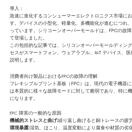
導入：
急速に進化するコンシューマーエレクトロニクス市場にお
す。デバイスの小型化、軽量化、多機能化が進むにつれ、
っています。シリコーンオーバーモールドは、FPCの故
て登場しました。
この包括的な記事では、シリコンオーバーモールディン
セスがスマートフォン、ウェアラブル、IoT デバイス、医
説明します。
消費者向け製品におけるFPCの故障の理解
フレキシブルプリント基板（FPC）は、現代の電子機器
は本質的に様々な故障モードに対して脆弱であり、特に
になります。
FPC 障害の一般的な原因:
機械的ストレスと曲げ:
繰り返し曲げると銅トレースの疲
環境暴露:
湿気、ほこり、温度変動により腐食や材質の劣