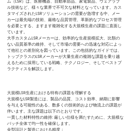
ム（LSR）は、医療機器、自動車部品、家電製品、ウェアラブ
ル技術など、様々な業界で不可欠な材料となっています。カス
タマイズされたLSRソリューションの需要が急増する中、メー
カーは最先端の技術、厳格な品質管理、革新的なプロセス管理
を必要とする、ますます複雑化する大規模生産の課題に直面し
ています。
大手カスタムLSRメーカーは、効率的な生産規模拡大、比類の
ない品質基準の維持、そして市場の需要への迅速な対応によっ
て他社との差別化を図っています。この包括的なガイドでは、
トップクラスのLSRメーカーが大量生産の複雑な課題を乗り越
えるために採用している戦略、テクノロジー、そしてベストプ
ラクティスを解説します。
大規模
LSR生産
における特有の課題を理解する
大規模なLSR製造には、製品の品質、コスト効率、納期に影響
を与える可能性のある、数多くの技術的および物流上の課題が
伴います。主な課題は以下のとおりです。
一貫した材料特性の維持: 厳しい仕様を満たすために、大規模な
バッチ全体で均一性を確保します。
金型設計と製造における精度：