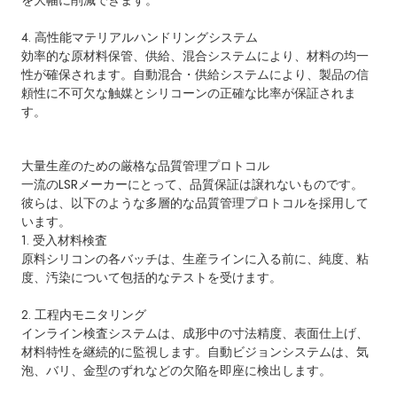
を大幅に削減できます。
4. 高性能マテリアルハンドリングシステム
効率的な原材料保管、供給、混合システムにより、材料の均一
性が確保されます。自動混合・供給システムにより、製品の信
頼性に不可欠な触媒とシリコーンの正確な比率が保証されま
す。
大量生産のための厳格な品質管理プロトコル
一流のLSRメーカーにとって、品質保証は譲れないものです。
彼らは、以下のような多層的な品質管理プロトコルを採用して
います。
1. 受入材料検査
原料シリコンの各バッチは、生産ラインに入る前に、純度、粘
度、汚染について包括的なテストを受けます。
2. 工程内モニタリング
インライン検査システムは、成形中の寸法精度、表面仕上げ、
材料特性を継続的に監視します。自動ビジョンシステムは、気
泡、バリ、金型のずれなどの欠陥を即座に検出します。