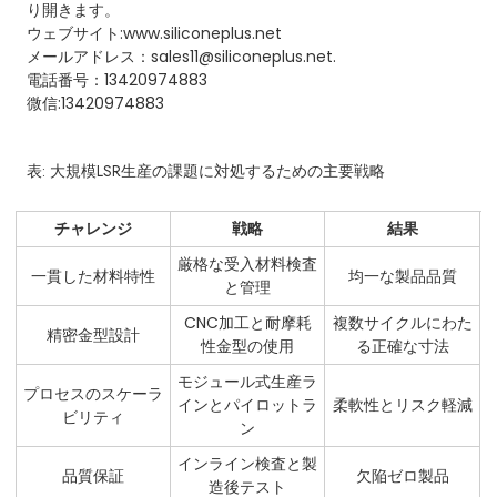
り開きます。
ウェブサイト:www.siliconeplus.net
メールアドレス：sales11@siliconeplus.net.
電話番号：13420974883
微信:13420974883
表: 大規模LSR生産の課題に対処するための主要戦略
チャレンジ
戦略
結果
厳格な受入材料検査
一貫した材料特性
均一な製品品質
と管理
CNC加工と耐摩耗
複数サイクルにわた
精密金型設計
性金型の使用
る正確な寸法
モジュール式生産ラ
プロセスのスケーラ
インとパイロットラ
柔軟性とリスク軽減
ビリティ
ン
インライン検査と製
品質保証
欠陥ゼロ製品
造後テスト