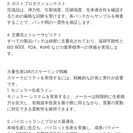
3. ポストプロダクションテスト
完成品は、弾力性、引裂強度、圧縮強度、生体適合性を確認す
るための厳格な試験を受けます。各バッチからサンプルを検査
することで、バッチ間の一貫性を保証します。
4. 文書化とトレーサビリティ
すべての製品バッチは綿密に文書化されており、追跡可能性と
ISO 9001、FDA、RoHS などの業界標準への準拠を実現しま
す。
大量
生産LSR
のスケーリング戦略
スケーラビリティを実現するには、戦略的な計画と実行が必要
です。
1. モジュラー生産ライン
モジュラー システムを実装すると、メーカーは段階的に生産能
力を拡大し、初期資本投資を最小限に抑えながら、需要の変動
に対応できる柔軟性を維持できます。
2. パイロットランとプロセス最適化
本格生産に先立ち、パイロット生産を実施し、成形パラメー