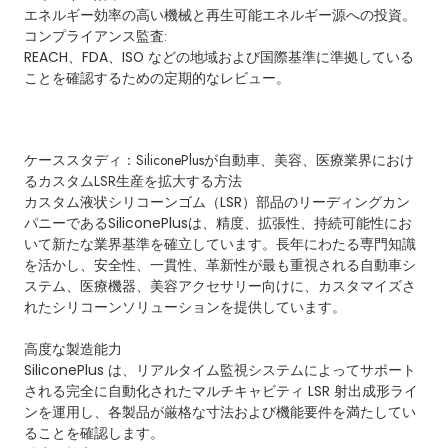
エネルギー効率の高い機械と再生可能エネルギー源への投資。
コンプライアンス監査:
REACH、FDA、ISO などの地域および国際基準に準拠している
ことを確認するための定期的なレビュー。
ケーススタディ：SiliconePlusが自動車、美容、医療業界におけ
るカスタムLSR生産を拡大する方法
カスタム液状シリコーンゴム（LSR）部品のリーディングカン
パニーであるSiliconePlusは、精度、拡張性、持続可能性にお
いて新たな業界基準を確立しています。長年にわたる専門知識
を活かし、安全性、一貫性、革新性が最も重視される自動車シ
ステム、医療機器、美容アクセサリー向けに、カスタマイズさ
れたシリコーンソリューションを提供しています。
高度な製造能力
SiliconePlus は、リアルタイム監視システムによってサポート
される完全に自動化されたマルチキャビティ LSR 射出成形ライ
ンを運用し、各製品が厳格な寸法および機能要件を満たしてい
ることを確認します。