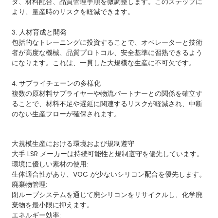
タ、材料配合、品質管理手順を微調整します。このステップに
より、量産時のリスクを軽減できます。
3. 人材育成と開発
包括的なトレーニングに投資することで、オペレーターと技術
者が高度な機械、品質プロトコル、安全基準に習熟できるよう
になります。これは、一貫した大規模な生産に不可欠です。
4. サプライチェーンの多様化
複数の原材料サプライヤーや物流パートナーとの関係を確立す
ることで、材料不足や遅延に関連するリスクが軽減され、中断
のない生産フローが確保されます。
大規模生産における環境および規制遵守
大手 LSR メーカーは持続可能性と規制遵守を優先しています。
環境に優しい素材の使用:
生体適合性があり、VOC が少ないシリコン配合を優先します。
廃棄物管理:
閉ループシステムを通じて廃シリコンをリサイクルし、化学廃
棄物を最小限に抑えます。
エネルギー効率: