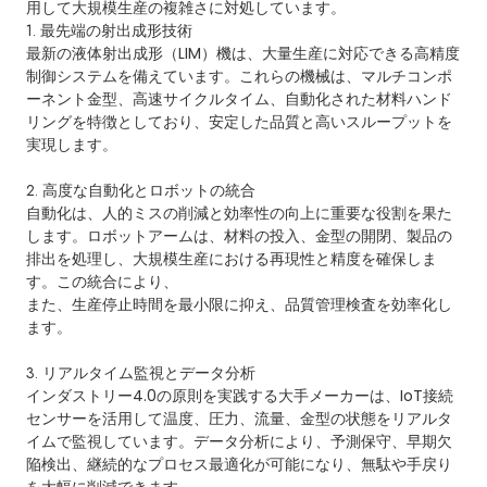
用して大規模生産の複雑さに対処しています。
1. 最先端の射出成形技術
最新の液体射出成形（LIM）機は、大量生産に対応できる高精度
制御システムを備えています。これらの機械は、マルチコンポ
ーネント金型、高速サイクルタイム、自動化された材料ハンド
リングを特徴としており、安定した品質と高いスループットを
実現します。
2. 高度な自動化とロボットの統合
自動化は、人的ミスの削減と効率性の向上に重要な役割を果た
します。ロボットアームは、材料の投入、金型の開閉、製品の
排出を処理し、大規模生産における再現性と精度を確保しま
す。この統合により、
また、生産停止時間を最小限に抑え、品質管理検査を効率化し
ます。
3. リアルタイム監視とデータ分析
インダストリー4.0の原則を実践する大手メーカーは、IoT接続
センサーを活用して温度、圧力、流量、金型の状態をリアルタ
イムで監視しています。データ分析により、予測保守、早期欠
陥検出、継続的なプロセス最適化が可能になり、無駄や手戻り