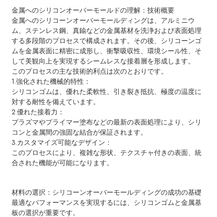
金属へのシリコンオーバーモールドの理解：技術概要
金属へのシリコーンオーバーモールディングは、アルミニウ
ム、ステンレス鋼、真鍮などの金属基材を洗浄および表面処理
する多段階のプロセスで構成されます。その後、シリコーンゴ
ムを金属表面に精密に成形し、衝撃吸収性、環境シール性、そ
して美観向上を実現するシームレスな接着層を形成します。
このプロセスの主な技術的利点は次のとおりです。
1.強化された機械的特性：
シリコンゴムは、優れた柔軟性、引き裂き抵抗、極度の温度に
対する耐性を備えています。
2.優れた接着力：
プラズマやプライマー塗布などの最新の表面処理により、シリ
コンと金属間の強固な結合が保証されます。
3.カスタマイズ可能なデザイン：
このプロセスにより、複雑な形状、テクスチャ付きの表面、統
合された機能が可能になります。
材料の選択：シリコーンオーバーモールディングの成功の基礎
最適なパフォーマンスを実現するには、シリコンゴムと金属基
板の選択が重要です。