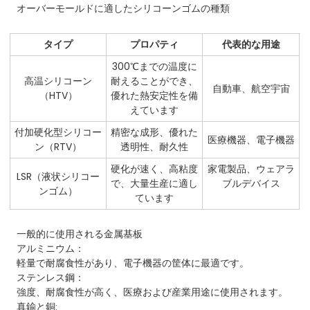
オーバーモールドに適したシリコーンゴムの種類
タイプ
プロパティ
代表的な用途
300℃までの温度に
高温シリコーン
耐えることができ、
自動車、航空宇宙
（HTV）
優れた熱安定性を備
えています
付加硬化型シリコー
精密な成形、優れた
医療機器、電子機器
ン（RTV）
透明性、耐久性
硬化が速く、高粘度
家電製品、ウェアラ
LSR（液状シリコー
で、大量生産に適し
ブルデバイス
ンゴム）
ています
一般的に使用される金属基板
アルミニウム：
軽量で耐腐食性があり、電子機器の筐体に最適です。
ステンレス鋼：
強度、耐腐食性が高く、医療および産業用途に使用されます。
真鍮と銅: