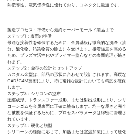
熱伝導性、電気伝導性に優れており、コネクタに最適です。
製造プロセス：準備から最終オーバーモールド製品まで
ステップ1：表面の準備
最適な接着性を確保するために、金属基板は徹底的な洗浄（油
分、酸化物、汚染物質の除去）を受けます。接着強度を高める
ため、プラズマ活性化やプライマー塗布などの表面処理が施さ
れます。
ステップ2：金型の設計とセットアップ
カスタム金型は、部品の形状に合わせて設計されます。高度な
CAD/CAM技術により、特に複雑な設計においても精度を確保
します。
ステップ3：シリコンの塗布
圧縮成形、トランスファー成形、または射出成形により、シリ
コーンゴムを金属表面に正確に塗布します。均一な厚さと完全
な被覆を保証するために、プロセスパラメータは綿密に管理さ
れています。
ステップ4：硬化と脱型
シリコーンの種類に応じて、加熱または室温加硫によって硬化