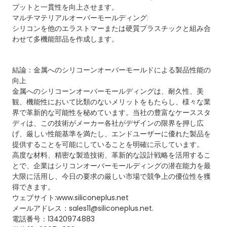
プットと一貫性を向上させます。
マルチマテリアルオーバーモールディング:
シリコンを他のエラストマーまたは硬質プラスチックと組み合
わせて多機能部品を作成します。
結論：金属へのシリコーンオーバーモールドによる製品性能の
向上
金属へのシリコーンオーバーモールディングは、耐久性、美
観、機能性において比類のないメリットをもたらし、様々な業
界で革新的な可能性を秘めています。当社の豊富なケーススタ
ディは、この技術がメーカー各社がデザインの限界を押し広
げ、厳しい性能基準を満たし、エンドユーザーに優れた製品を
提供することを可能にしていることを明確に示しています。
高度な材料、精密な製造技術、革新的な設計戦略を活用するこ
とで、企業はシリコンオーバーモールディングの潜在能力を最
大限に活用し、今日の要求の厳しい市場で競争上の優位性を獲
得できます。
ウェブサイト:www.siliconeplus.net
メールアドレス：sales11@siliconeplus.net.
電話番号：13420974883