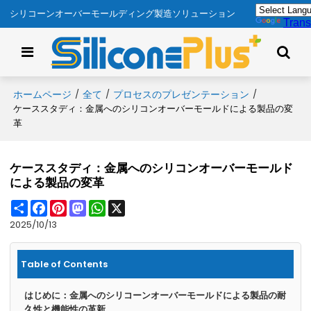
シリコーンオーバーモールディング製造ソリューション
Trans
ホームページ
全て
プロセスのプレゼンテーション
/
/
/
ケーススタディ：金属へのシリコンオーバーモールドによる製品の変
革
ケーススタディ：金属へのシリコンオーバーモールド
による製品の変革
Share
Facebook
Pinterest
Mastodon
WhatsApp
X
2025/10/13
Table of Contents
はじめに：金属へのシリコーンオーバーモールドによる製品の耐
久性と機能性の革新