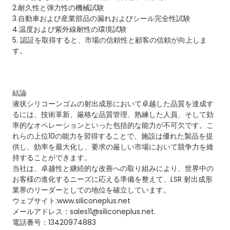
2.耐久性と弾力性の機械試験
3.自動車および産業部品の漏れおよびシール完全性試験
4.温度および紫外線耐性の環境試験
5. 認証を取得すると、市場の信頼性と顧客の信頼が向上しま
す。
結論
液状シリコーンゴムの射出成形において卓越した品質を達成す
るには、技術革新、厳格な品質管理、熟練した人員、そして効
率的なオペレーションといった包括的な能力が不可欠です。こ
れらの上位10の能力を習得することで、施設は優れた製品を提
供し、効率を最大化し、要求の厳しい市場において競争力を維
持することができます。
当社は、卓越性と継続的な改善への取り組みにより、世界中の
お客様の進化するニーズに応える準備を整えて、LSR 射出成形
業界のリーダーとしての地位を確立しています。
ウェブサイト:www.siliconeplus.net
メールアドレス：sales11@siliconeplus.net.
電話番号：13420974883