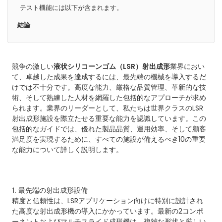
テスト機能には以下が含まれます。
結論
競争の激しい
液状シリコーンゴム（LSR）射出成形
業界におい
て、卓越した成果を達成するには、最先端の機械を導入するだ
けでは不十分です。高度な能力、厳格な品質管理、革新的な技
術、そして熟練した人材を網羅した包括的なアプローチが求め
られます。業界のリーダーとして、私たちは世界クラスのLSR
射出成形施設を際立たせる重要な能力を認識しています。この
包括的なガイドでは、優れた製品品質、運用効率、そして顧客
満足度を実現するために、すべての施設が備えるべき10の重要
な能力について詳しく説明します。
1. 最先端の射出成形設備
精度と信頼性は、LSRアプリケーション向けに特別に設計され
た高度な射出成形機の導入にかかっています。最新の2コンポ
ーネントおよびマルチスライド成形機は、複雑な形状と厳しい