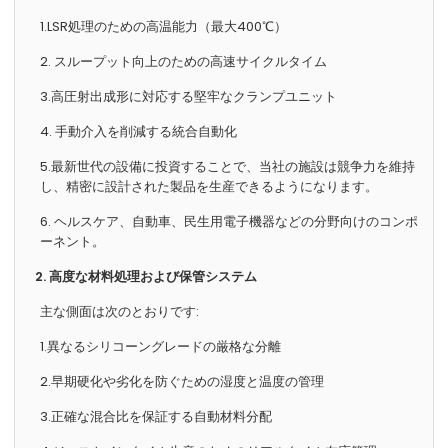
1.LSR処理のための高温能力（最大400℃）
2. スループット向上のための高速サイクルタイム
3.高圧射出成形に対応する堅牢なクランプユニット
4. 手動介入を削減する統合自動化
5.最新世代の設備に投資することで、当社の施設は競争力を維持
し、精密に設計された製品を生産できるようになります。
6. ヘルスケア、自動車、民生用電子機器などの分野向けのコンポ
ーネント。
2. 高度な材料処理および保管システム
主な側面は次のとおりです:
1.異なるシリコーングレードの厳格な分離
2.早期硬化や劣化を防ぐための湿度と温度の管理
3.正確な混合比を保証する自動材料分配