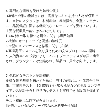
4. 専門的な訓練を受けた熟練労働力
LSR射出成形の複雑さには、高度なスキルを持つ人材が必要で
す。当社のスタッフは、材料科学、機械操作、金型メンテナン
ス、品質保証に関する継続的なトレーニングを受けています。
主要な従業員の能力は次のとおりです。
1.LSR材料の取り扱いと混合に関する専門知識
2.機械のセットアップと調整の熟練度
3.金型のメンテナンスと修理に関する知識
4.高温高圧システムを取り扱うための安全プロトコルの理解
5. 人的資本への投資により、ベストプラクティスが確実に遵守
され、ダウンタイムが短縮され、製品の一貫性が向上します。
5. 包括的なテストと認証機能
多様な業界基準を満たすために、当社の施設は、生体適合性評
価、可燃性テスト、ISO 10993 や FDA 承認などの規制コンプラ
イアンス認証を含む包括的なテストを実行できる設備を備えて
います。
テスト機能には以下が含まれます。
1.医療および食品グレード製品の材料安全性試験