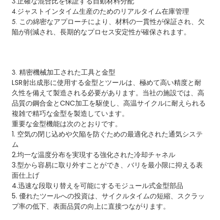
3.正確な混合比を保証する自動材料分配
4.ジャストインタイム生産のためのリアルタイム在庫管理
5. この綿密なアプローチにより、材料の一貫性が保証され、欠
陥が削減され、長期的なプロセス安定性が確保されます。
3. 精密機械加工された工具と金型
LSR射出成形に
使用する金型とツールは、極めて高い精度と耐
久性を備えて製造される必要があります。当社の施設では、高
品質の鋼合金とCNC加工を駆使し、高温サイクルに耐えられる
複雑で精巧な金型を製造しています。
重要な金型機能は次のとおりです。
1. 空気の閉じ込めや欠陥を防ぐための最適化された通気システ
ム
2.均一な温度分布を実現する強化された冷却チャネル
3.型から容易に取り外すことができ、バリを最小限に抑える表
面仕上げ
4.迅速な段取り替えを可能にするモジュール式金型部品
5. 優れたツールへの投資は、サイクルタイムの短縮、スクラッ
プ率の低下、表面品質の向上に直接つながります。