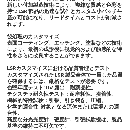
新しい付加製造技術により、複雑な質感と色彩を
持つ LSR 部品の迅速な試作とカスタム小バッチ生
産が可能になり、リードタイムとコストが削減さ
れます。
後処理のカスタマイズ
表面コーティング、エッチング、塗装などの技術
により、最初の成形後に視覚的および触感的な特
性をさらに改良することができます。
LSRカスタマイズにおける品質管理とテスト
カスタマイズされた LSR 製品全体で一貫した品質
を確保するには、厳格なテストが必要です。
色堅牢度テスト
: UV 露出、耐薬品性。
テクスチャ耐久性テスト
：耐摩耗性、接着性。
機械的特性試験
：引張、引き裂き、圧縮。
化学的適合性
: 対象となる流体または環境との適
合性。
高度な分光光度計、硬度計、引張試験機は、製品
基準の維持に不可欠です。