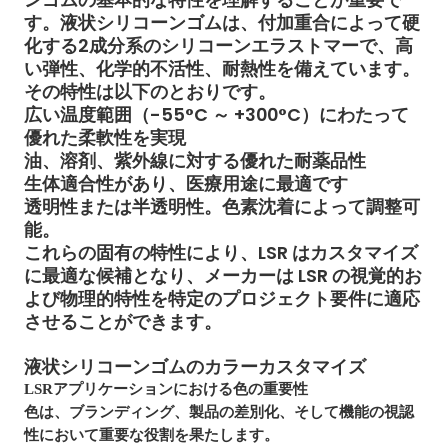
す。液状シリコーンゴムは、付加重合によって硬
化する2成分系のシリコーンエラストマーで、高
い弾性、化学的不活性、耐熱性を備えています。
その特性は以下のとおりです。
広い温度範囲（-55°C ～ +300°C）にわたって
優れた柔軟性を実現
油、溶剤、紫外線に対する優れた耐薬品性
生体適合性があり、医療用途に最適です
透明性または半透明性。色素沈着によって調整可
能。
これらの固有の特性により、LSR はカスタマイズ
に最適な候補となり、メーカーは LSR の視覚的お
よび物理的特性を特定のプロジェクト要件に適応
させることができます。
液状シリコーンゴムのカラーカスタマイズ
LSRアプリケーションにおける色の重要性
色は、ブランディング、製品の差別化、そして機能の視認
性において重要な役割を果たします。