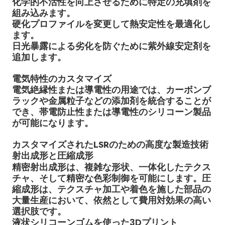
化学的不活性を向上させるために特定の充填剤を
組み込みます。
硬化プロファイルを変更して熱安定性を最適化し
ます。
日光暴露による劣化を防ぐために紫外線安定剤を
追加します。
電気特性のカスタマイズ
電気絶縁性または導電性の用途では、カーボンブ
ラックや金属粒子などの添加剤を統合することが
でき、帯電防止性または導電性のシリコーン製品
が可能になります。
カスタマイズされたLSRのための高度な製造技術
射出成形
と圧縮成形
精密射出成形は、複雑な形状、一体化したテクス
チャ、そして精密な色彩制御を可能にします。圧
縮成形は、テクスチャ加工や着色を施した部品の
大量生産において、依然として費用対効果の高い
選択肢です。
液状シリコーンゴムを使った3Dプリント