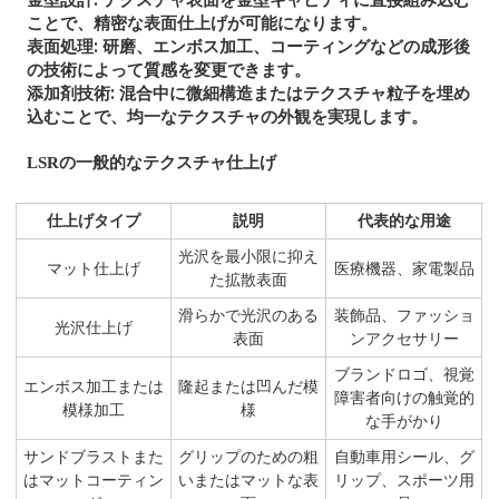
ことで、精密な表面仕上げが可能になります。
表面処理: 研磨、エンボス加工、コーティングなどの成形後
の技術によって質感を変更できます。
添加剤技術: 混合中に微細構造またはテクスチャ粒子を埋め
込むことで、均一なテクスチャの外観を実現します。
LSRの一般的なテクスチャ仕上げ
仕上げタイプ
説明
代表的な用途
光沢を最小限に抑え
マット仕上げ
医療機器、家電製品
た拡散表面
滑らかで光沢のある
装飾品、ファッショ
光沢仕上げ
表面
ンアクセサリー
ブランドロゴ、視覚
エンボス加工または
隆起または凹んだ模
障害者向けの触覚的
模様加工
様
な手がかり
サンドブラストまた
グリップのための粗
自動車用シール、グ
はマットコーティン
いまたはマットな表
リップ、スポーツ用