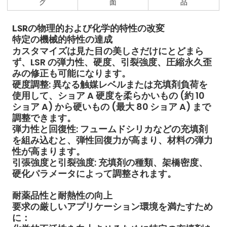
グ
面
品
LSRの物理的および化学的特性の改変
特定の機械的特性の達成
カスタマイズは見た目の美しさだけにとどまら
ず、LSR の弾力性、硬度、引裂強度、圧縮永久歪
みの修正も可能になります。
硬度調整
: 異なる触媒レベルまたは充填剤負荷を
使用して、ショア A 硬度を柔らかいもの (約 10
ショア A) から硬いもの (最大 80 ショア A) まで
調整できます。
弾力性と回復性
: フュームドシリカなどの充填剤
を組み込むと、弾性回復力が高まり、材料の弾力
性が高まります。
引張強度と引裂強度
: 充填剤の種類、架橋密度、
硬化パラメータによって調整されます。
耐薬品性と耐熱性の向上
要求の厳しいアプリケーション環境を満たすため
に
：