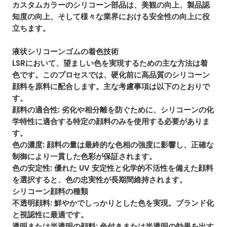
カスタムカラーのシリコーン部品は
、美観の向上、製品認
知度の向上、そして様々な業界における安全性の向上に役
立ちます。
液状シリコーンゴムの着色技術
LSRにおいて、望ましい色を実現するための主な方法は着
色です。このプロセスでは、硬化前に高品質のシリコーン
顔料を原料に配合します。主な考慮事項は以下のとおりで
す。
顔料の適合性
: 劣化や相分離を防ぐために、シリコーンの化
学特性に適合する特定の顔料のみを使用する必要がありま
す。
色の濃度
: 顔料の量は最終的な色相の強度に影響し、正確な
制御により一貫した色彩が保証されます。
色の安定性: 優れた UV 安定性と化学的不活性を備えた顔料
を選択すると、色の忠実性が長期間維持されます。
シリコーン顔料の種類
不透明顔料
: 鮮やかでしっかりとした色を実現。ブランド化
と視認性に最適です。
透明または半透明の顔料: 色付きまたは半透明の効果を出す