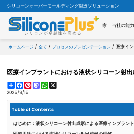
シリコーンオーバーモールディング製造ソリューション
家
当社の能
シリコンが卓越性を高める
/
/
/
医療イン
ホームページ
全て
プロセスのプレゼンテーション
医療インプラントにおける液状シリコーン射出成
Share
Facebook
Pinterest
Mastodon
WhatsApp
X
2025/8/15
Table of Contents
はじめに：液状シリコーン射出成形による医療インプラン
医療用途における液状シリコーン射出成形の理解