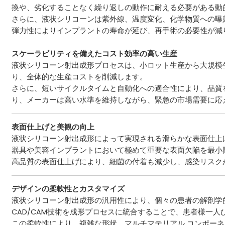
換や、劣化することなく繰り返しの動作に耐える必要がある動
さらに、液状シリコーンは紫外線、温度変化、化学物質への曝
弾力性によりインプラントの寿命が延び、再手術の必要性が減
スケーラビリティを備えたコスト効率の高い生産
液状シリコーン射出成形プロセスは、小ロット生産から大規模
り、全体的な生産コストを削減します。
さらに、短いサイクルタイムと自動化への適合性により、品質
り、メーカーは高い水準を維持しながら、緊急の市場需要に応
表面仕上げと美観の向上
液状シリコーン射出成形によって実現される滑らかな表面仕上
器具や美容インプラントにおいて極めて重要な表面欠陥を最小
高品質の表面仕上げにより、細菌の付着も減少し、感染リスク
デザインの柔軟性とカスタマイズ
液状シリコーン射出成形の汎用性により、個々の患者の解剖学
CAD/CAM技術を成形プロセスに統合することで、患者様一
この柔軟性により、複雑な形状、マルチマテリアル コンポー