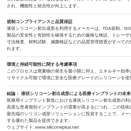
され、機能性と統合性が向上します。
規制コンプライアンスと品質保証
液状シリコーン射出成形を利用するメーカーは、FDA規制、I
製品の安全性と有効性を確保するための厳格な検証、トレーサ
寸法検査、材料試験、滅菌検証などの品質管理措置がすべての
れます。
環境と持続可能性に関する考慮事項
このプロセスは廃棄物の発生を最小限に抑え、エネルギー効率
リサイクル可能で環境に安全な医療グレードのシリコーンを使
結論：
液状シリコーン射出成形
による医療インプラントの未来
医療用インプラント製造における液状シリコーン射出成形の利
高度な患者個別インプラントの需要が高まるにつれ、この技術
最先端のシリコン成形ソリューションに投資することで、メー
する優れた製品を提供できます。
ウェブサイト:
www.siliconeplus.net