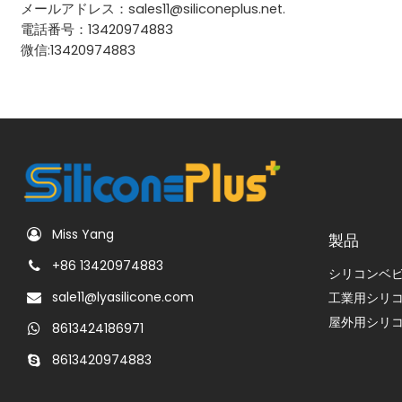
メールアドレス：sales11@siliconeplus.net.
電話番号：13420974883
微信:13420974883
Miss Yang
製品
+86 13420974883
シリコンベ
sale11@lyasilicone.com
工業用シリ
屋外用シリ
8613424186971
8613420974883