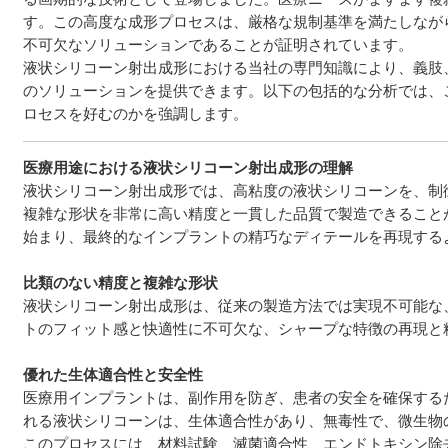
す。この高度な成形プロセスは、厳格な規制基準を満たしなが
不可欠なソリューションであることが証明されています。
液状シリコーン射出成形における当社の専門知識により、義肢
のソリューションを提供できます。以下の包括的な分析では、
ロセスを好むのかを強調します。
医療用途における液状シリコーン射出成形の
理解
液状シリコーン射出成形では、高粘度の液状シリコーンを、制
複雑な形状を非常に高い精度と一貫した品質で製造できること
始まり、最終的なインプラントの精巧なディテールを再現する
比類のない精度と複雑な形状
液状シリコーン射出成形は、従来の製造方法では実現不可能な
トのフィット感と快適性に不可欠な、シャープな特徴の再現と
優れた生体適合性と安全性
医療用インプラントは、副作用を防ぎ、患者の安全を確保する
れる液状シリコーンは、生体適合性があり、無毒性で、微生物
このプロセスには、材料試験、滅菌適合性、エンドトキシン除去な