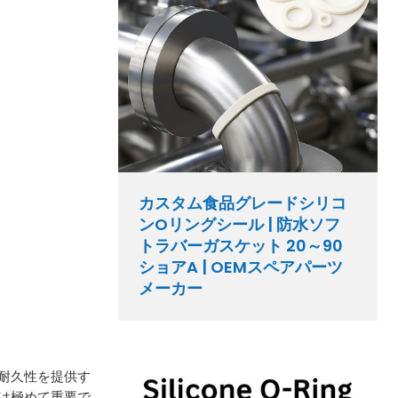
カスタム食品グレードシリコ
ンOリングシール | 防水ソフ
トラバーガスケット 20～90
ショアA | OEMスペアパーツ
メーカー
耐久性を提供す
は極めて重要で