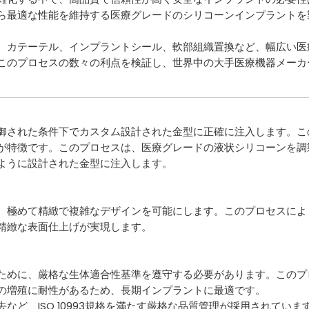
ら最適な性能を維持する医療グレードのシリコーンインプラントを
、カテーテル、インプラントシール、軟部組織置換など、幅広い医
このプロセスの数々の利点を検証し、世界中の大手医療機器メーカ
御された条件下でカスタム設計された金型に正確に注入します。こ
が特徴です。このプロセスは、医療グレードの液状シリコーンを調
ように設計された金型に注入します。
、極めて精緻で複雑なデザインを可能にします。このプロセスによ
精緻な表面仕上げが実現します。
ために、厳格な生体適合性基準を遵守する必要があります。このプ
の増殖に耐性があるため、長期インプラントに最適です。
ど、ISO 10993規格を満たす厳格な品質管理が採用されていま