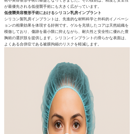
術や美容整形手術の基盤となってきました。その役割は、精度と安全性
が最優先される低侵襲手術にも大きく広がっています。
低侵襲美容整形手術における
シリコン乳房インプラント
シリコン製乳房インプラントは、先進的な材料科学と外科的イノベーシ
ョンの相乗効果を体現する好例です。ゲルを充填したコアは天然組織を
模倣しており、傷跡を最小限に抑えながら、耐久性と安全性に優れた豊
胸術の選択肢を提供します。シリコンインプラントの滑らかな表面は、
よくある合併症である被膜拘縮のリスクを軽減します。