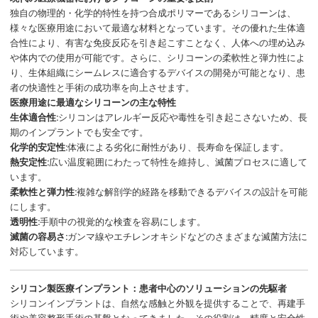
独自の物理的・化学的特性を持つ合成ポリマーであるシリコーンは、
様々な医療用途において最適な材料となっています。その優れた生体適
合性により、有害な免疫反応を引き起こすことなく、人体への埋め込み
や体内での使用が可能です。さらに、シリコーンの柔軟性と弾力性によ
り、生体組織にシームレスに適合するデバイスの開発が可能となり、患
者の快適性と手術の成功率を向上させます。
医療用途に最適なシリコーンの主な特性
生体適合性:
シリコンはアレルギー反応や毒性を引き起こさないため、長
期のインプラントでも安全です。
化学的安定性:
体液による劣化に耐性があり、長寿命を保証します。
熱安定性:
広い温度範囲にわたって特性を維持し、滅菌プロセスに適して
います。
柔軟性と弾力性:
複雑な解剖学的経路を移動できるデバイスの設計を可能
にします。
透明性:
手順中の視覚的な検査を容易にします。
滅菌の容易さ:
ガンマ線やエチレンオキシドなどのさまざまな滅菌方法に
対応しています。
シリコン製医療インプラント：患者中心のソリューションの先駆者
シリコンインプラントは、自然な感触と外観を提供することで、再建手