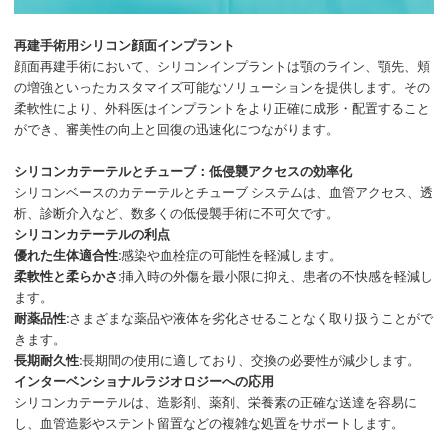
再建手術用シリコン顔面インプラント
顔面再建手術において、シリコンインプラントは顎のライン、顎先、頬
の増強といったカスタマイズ可能なソリューションを提供します。その
柔軟性により、外科医はインプラントをより正確に成形・配置すること
ができ、審美性の向上と回復の迅速化につながります。
シリコンカテーテルとチューブ：低侵襲アクセスの効率化
シリコンベースのカテーテルとチューブ システムは、血管アクセス、透
析、診断介入など、数多くの低侵襲手術に不可欠です。
シリコンカテーテルの利点
優れた生体適合性:
感染や血栓症の可能性を軽減します。
柔軟性と柔らかさ:
挿入時の外傷を最小限に抑え、患者の不快感を軽減し
ます。
耐薬品性:
さまざまな薬品や液体を劣化させることなく取り扱うことがで
きます。
長期耐久性:
長期間の使用に適しており、交換の必要性が減少します。
インターベンショナルラジオロジーへの応用
シリコンカテーテルは、造影剤、薬剤、栄養素の正確な送達を容易に
し、血管造影やステント留置などの複雑な処置をサポートします。