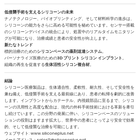
低侵襲手術を支えるシリコーンの未来
ナノテクノロジー、バイオプリンティング、そして材料科学の進歩は、
シリコーンの能力をさらに高める可能性を秘めています。センサー搭載
のシリコーンデバイスの統合により、処置中のリアルタイムモニタリン
グが可能になり、治療成績と患者の安全性が向上します。
新たなトレンド
標的治療のための
シリコンベースの薬剤送達システム
。
パーソナライズ医療のための
3D プリント シリコン インプラント
。
組織の再生を促進する
生体活性シリコン複合材
。
結論
シリコーン医療製品は、生体適合性、柔軟性、耐久性、そして安全性を
兼ね備え、低侵襲手術を支える最前線にあり、患者の転帰を劇的に改善
します。インプラントからカテーテル、内視鏡部品に至るまで、シリコ
ーンの汎用性と高度な配合は、現代の外科手術技術における革新を牽引
し続けています。この分野の発展に伴い、シリコーンベースのソリュー
ションの役割はますます拡大し、世界中の患者にとってより安全で効果
的、そして低侵襲な治療を可能にします。
ウェブサイト:
www.siliconeplus.net
メールアドレス：sales11@siliconeplus.net.